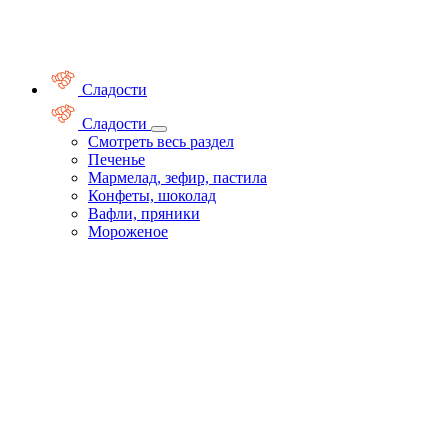
Сладости
Сладости
Смотреть весь раздел
Печенье
Мармелад, зефир, пастила
Конфеты, шоколад
Вафли, пряники
Мороженое