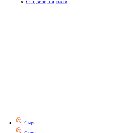
Сэндвичи, пирожки
Сыры
Сыры