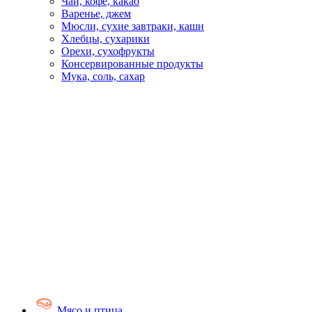
Чай, кофе, какао
Варенье, джем
Мюсли, сухие завтраки, каши
Хлебцы, сухарики
Орехи, сухофрукты
Консервированные продукты
Мука, соль, сахар
Мясо и птица