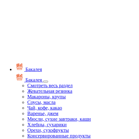
Бакалея
Бакалея
Смотреть весь раздел
Жевательная резинка
Макароны, крупы
Соусы, масла
Чай, кофе, какао
Варенье, джем
Мюсли, сухие завтраки, каши
Хлебцы, сухарики
Орехи, сухофрукты
Консервированные продукты