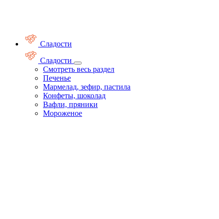
Сладости
Сладости
Смотреть весь раздел
Печенье
Мармелад, зефир, пастила
Конфеты, шоколад
Вафли, пряники
Мороженое