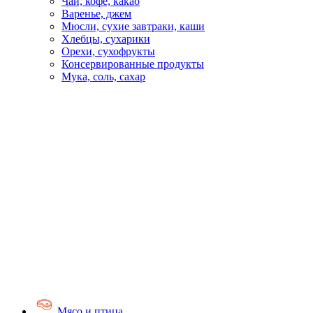
Чай, кофе, какао
Варенье, джем
Мюсли, сухие завтраки, каши
Хлебцы, сухарики
Орехи, сухофрукты
Консервированные продукты
Мука, соль, сахар
Мясо и птица