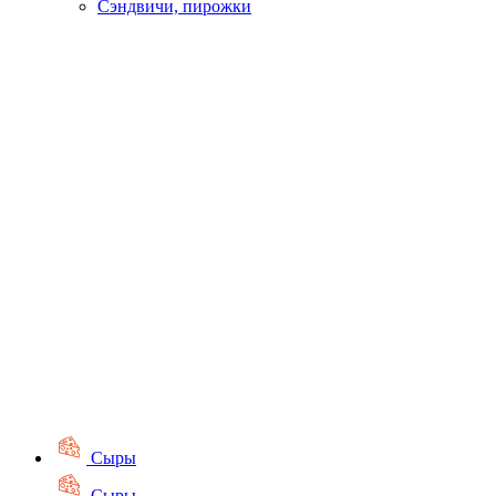
Сэндвичи, пирожки
Сыры
Сыры