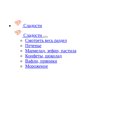
Сладости
Сладости
Смотреть весь раздел
Печенье
Мармелад, зефир, пастила
Конфеты, шоколад
Вафли, пряники
Мороженое