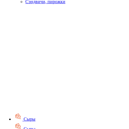
Сэндвичи, пирожки
Сыры
Сыры