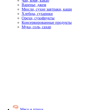
Чай, кофе, какао
Варенье, джем
Мюсли, сухие завтраки, каши
Хлебцы, сухарики
Орехи, сухофрукты
Консервированные продукты
Мука, соль, сахар
Мясо и птица