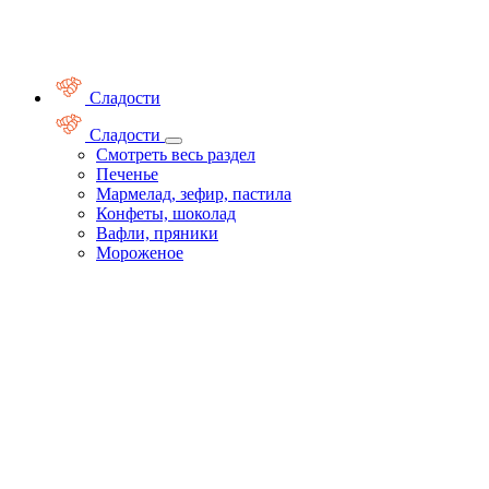
Сладости
Сладости
Смотреть весь раздел
Печенье
Мармелад, зефир, пастила
Конфеты, шоколад
Вафли, пряники
Мороженое