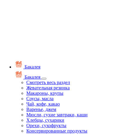
Бакалея
Бакалея
Смотреть весь раздел
Жевательная резинка
Макароны, крупы
Соусы, масла
Чай, кофе, какао
Варенье, джем
Мюсли, сухие завтраки, каши
Хлебцы, сухарики
Орехи, сухофрукты
Консервированные продукты