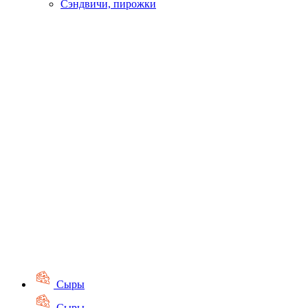
Сэндвичи, пирожки
Сыры
Сыры