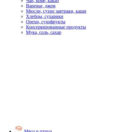
Чай, кофе, какао
Варенье, джем
Мюсли, сухие завтраки, каши
Хлебцы, сухарики
Орехи, сухофрукты
Консервированные продукты
Мука, соль, сахар
Мясо и птица