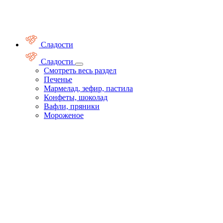
Сладости
Сладости
Смотреть весь раздел
Печенье
Мармелад, зефир, пастила
Конфеты, шоколад
Вафли, пряники
Мороженое