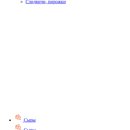
Сэндвичи, пирожки
Сыры
Сыры