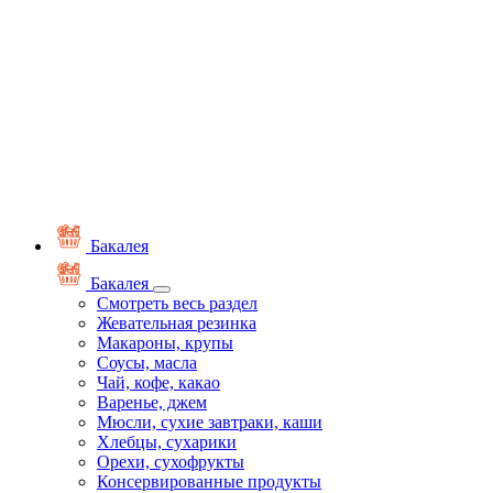
Бакалея
Бакалея
Смотреть весь раздел
Жевательная резинка
Макароны, крупы
Соусы, масла
Чай, кофе, какао
Варенье, джем
Мюсли, сухие завтраки, каши
Хлебцы, сухарики
Орехи, сухофрукты
Консервированные продукты