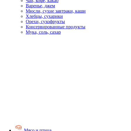
Чай, кофе, какао
Варенье, джем
Мюсли, сухие завтраки, каши
Хлебцы, сухарики
Орехи, сухофрукты
Консервированные продукты
Мука, соль, сахар
Мясо и птица