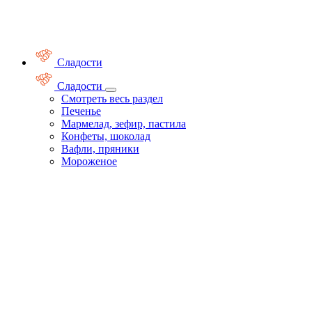
Сладости
Сладости
Смотреть весь раздел
Печенье
Мармелад, зефир, пастила
Конфеты, шоколад
Вафли, пряники
Мороженое