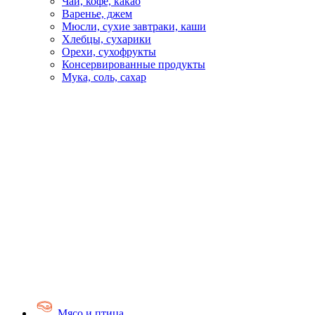
Чай, кофе, какао
Варенье, джем
Мюсли, сухие завтраки, каши
Хлебцы, сухарики
Орехи, сухофрукты
Консервированные продукты
Мука, соль, сахар
Мясо и птица