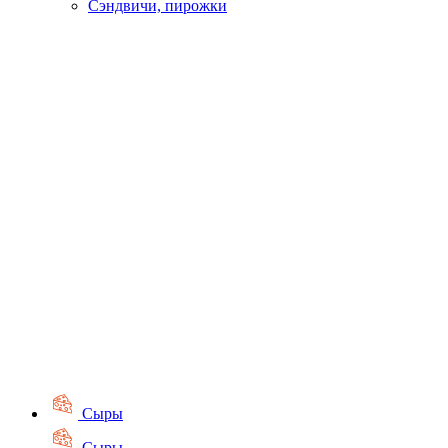
Сэндвичи, пирожки
Сыры
Сыры