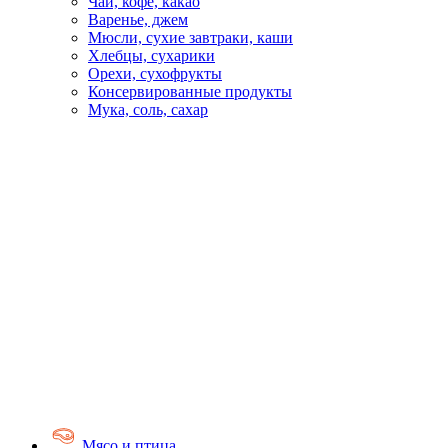
Чай, кофе, какао
Варенье, джем
Мюсли, сухие завтраки, каши
Хлебцы, сухарики
Орехи, сухофрукты
Консервированные продукты
Мука, соль, сахар
Мясо и птица