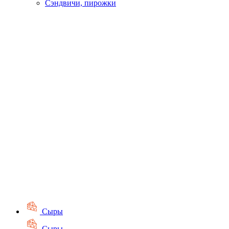
Сэндвичи, пирожки
Сыры
Сыры