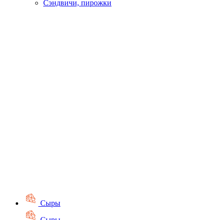
Сэндвичи, пирожки
Сыры
Сыры