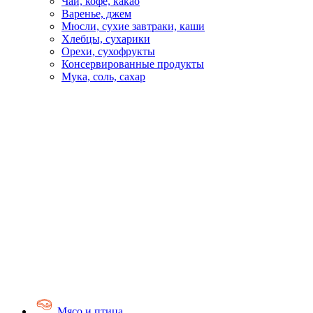
Чай, кофе, какао
Варенье, джем
Мюсли, сухие завтраки, каши
Хлебцы, сухарики
Орехи, сухофрукты
Консервированные продукты
Мука, соль, сахар
Мясо и птица