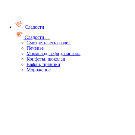
Сладости
Сладости
Смотреть весь раздел
Печенье
Мармелад, зефир, пастила
Конфеты, шоколад
Вафли, пряники
Мороженое