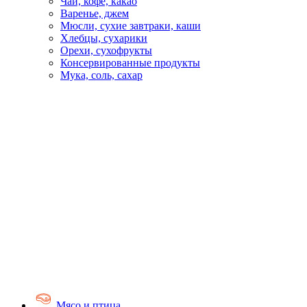
Чай, кофе, какао
Варенье, джем
Мюсли, сухие завтраки, каши
Хлебцы, сухарики
Орехи, сухофрукты
Консервированные продукты
Мука, соль, сахар
Мясо и птица