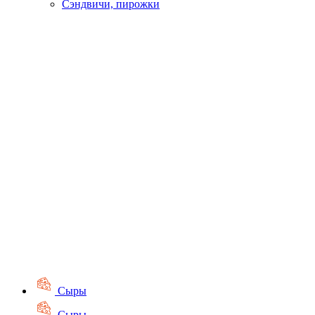
Сэндвичи, пирожки
Сыры
Сыры