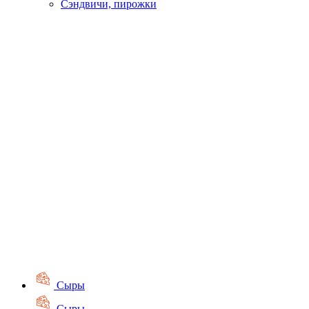
Сэндвичи, пирожки
Сыры
Сыры