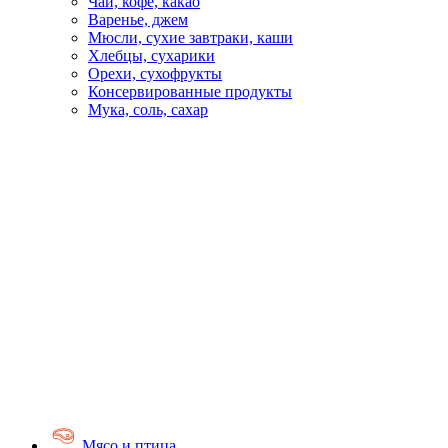
Чай, кофе, какао
Варенье, джем
Мюсли, сухие завтраки, каши
Хлебцы, сухарики
Орехи, сухофрукты
Консервированные продукты
Мука, соль, сахар
Мясо и птица