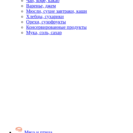
Чай, кофе, какао
Варенье, джем
Мюсли, сухие завтраки, каши
Хлебцы, сухарики
Орехи, сухофрукты
Консервированные продукты
Мука, соль, сахар
Мясо и птица