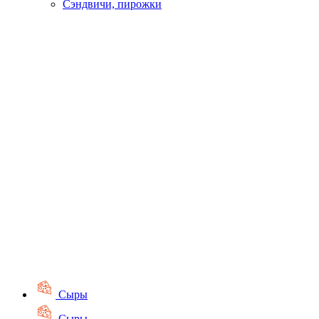
Сэндвичи, пирожки
Сыры
Сыры