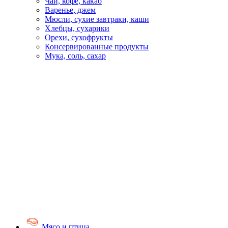
Чай, кофе, какао
Варенье, джем
Мюсли, сухие завтраки, каши
Хлебцы, сухарики
Орехи, сухофрукты
Консервированные продукты
Мука, соль, сахар
Мясо и птица