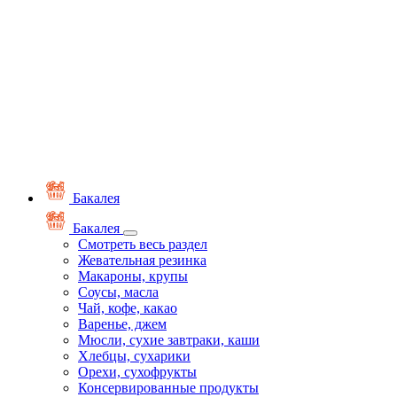
Бакалея
Бакалея
Смотреть весь раздел
Жевательная резинка
Макароны, крупы
Соусы, масла
Чай, кофе, какао
Варенье, джем
Мюсли, сухие завтраки, каши
Хлебцы, сухарики
Орехи, сухофрукты
Консервированные продукты