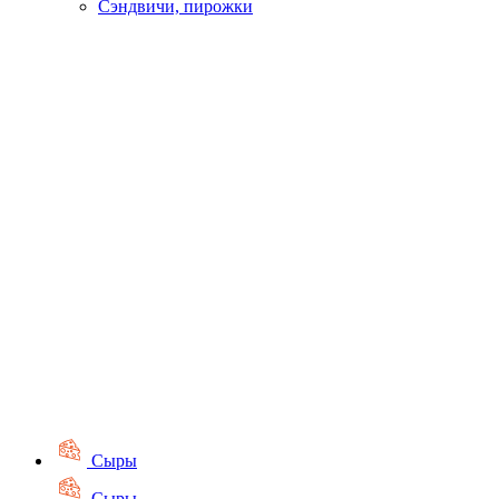
Сэндвичи, пирожки
Сыры
Сыры