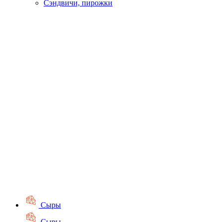
Сэндвичи, пирожки
Сыры
Сыры