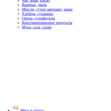
Чай, кофе, какао
Варенье, джем
Мюсли, сухие завтраки, каши
Хлебцы, сухарики
Орехи, сухофрукты
Консервированные продукты
Мука, соль, сахар
Мясо и птица