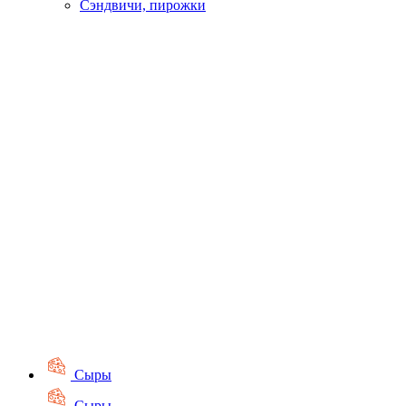
Сэндвичи, пирожки
Сыры
Сыры