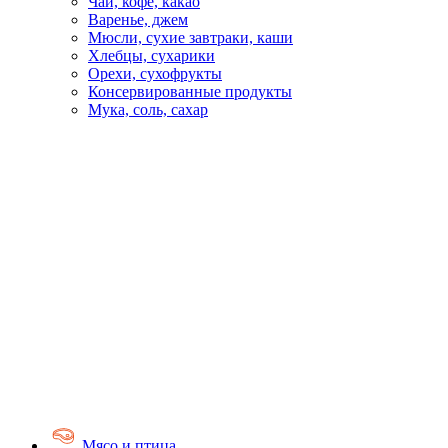
Чай, кофе, какао
Варенье, джем
Мюсли, сухие завтраки, каши
Хлебцы, сухарики
Орехи, сухофрукты
Консервированные продукты
Мука, соль, сахар
Мясо и птица