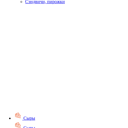
Сэндвичи, пирожки
Сыры
Сыры