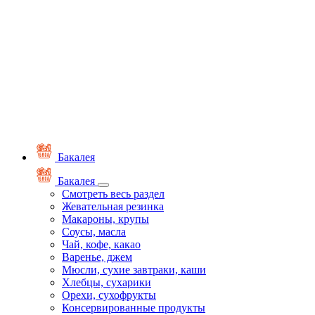
Бакалея
Бакалея
Смотреть весь раздел
Жевательная резинка
Макароны, крупы
Соусы, масла
Чай, кофе, какао
Варенье, джем
Мюсли, сухие завтраки, каши
Хлебцы, сухарики
Орехи, сухофрукты
Консервированные продукты