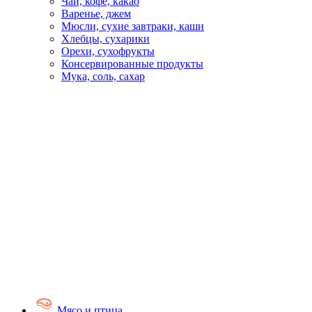
Чай, кофе, какао
Варенье, джем
Мюсли, сухие завтраки, каши
Хлебцы, сухарики
Орехи, сухофрукты
Консервированные продукты
Мука, соль, сахар
Мясо и птица