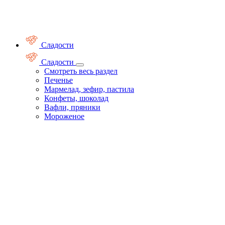
Сладости
Сладости
Смотреть весь раздел
Печенье
Мармелад, зефир, пастила
Конфеты, шоколад
Вафли, пряники
Мороженое