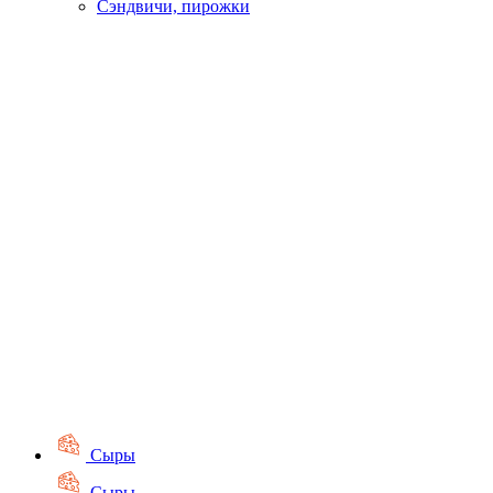
Сэндвичи, пирожки
Сыры
Сыры