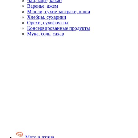
Чай, кофе, какао
Варенье, джем
Мюсли, сухие завтраки, каши
Хлебцы, сухарики
Орехи, сухофрукты
Консервированные продукты
Мука, соль, сахар
Мясо и птица