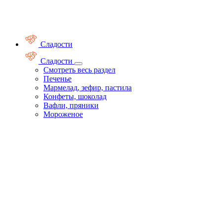
Сладости
Сладости
Смотреть весь раздел
Печенье
Мармелад, зефир, пастила
Конфеты, шоколад
Вафли, пряники
Мороженое