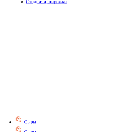
Сэндвичи, пирожки
Сыры
Сыры