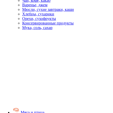
Чай, кофе, какао
Варенье, джем
Мюсли, сухие завтраки, каши
Хлебцы, сухарики
Орехи, сухофрукты
Консервированные продукты
Мука, соль, сахар
Мясо и птица