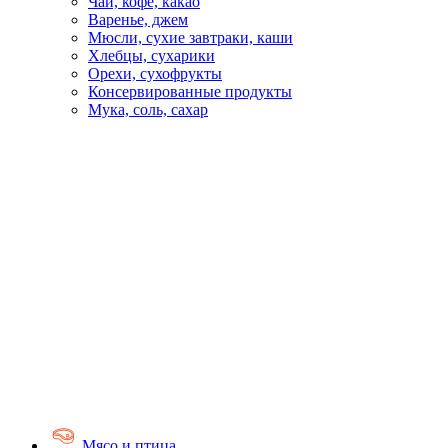
Чай, кофе, какао
Варенье, джем
Мюсли, сухие завтраки, каши
Хлебцы, сухарики
Орехи, сухофрукты
Консервированные продукты
Мука, соль, сахар
Мясо и птица