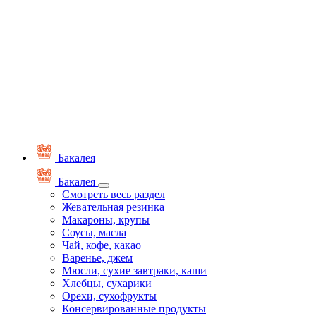
Бакалея
Бакалея
Смотреть весь раздел
Жевательная резинка
Макароны, крупы
Соусы, масла
Чай, кофе, какао
Варенье, джем
Мюсли, сухие завтраки, каши
Хлебцы, сухарики
Орехи, сухофрукты
Консервированные продукты