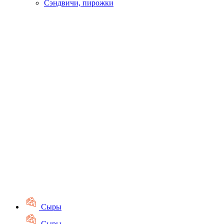
Сэндвичи, пирожки
Сыры
Сыры