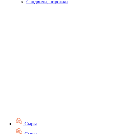
Сэндвичи, пирожки
Сыры
Сыры