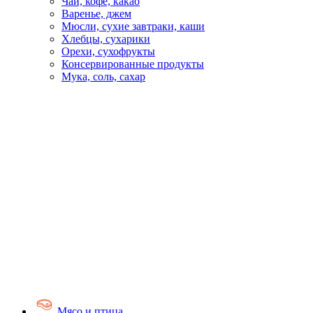
Чай, кофе, какао
Варенье, джем
Мюсли, сухие завтраки, каши
Хлебцы, сухарики
Орехи, сухофрукты
Консервированные продукты
Мука, соль, сахар
Мясо и птица