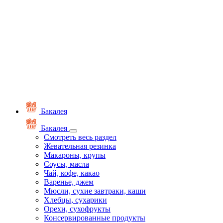
Бакалея
Бакалея
Смотреть весь раздел
Жевательная резинка
Макароны, крупы
Соусы, масла
Чай, кофе, какао
Варенье, джем
Мюсли, сухие завтраки, каши
Хлебцы, сухарики
Орехи, сухофрукты
Консервированные продукты