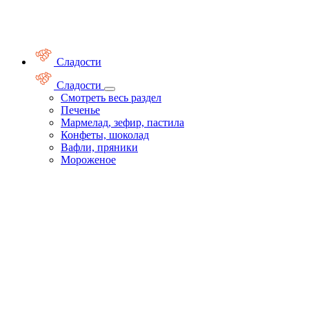
Сладости
Сладости
Смотреть весь раздел
Печенье
Мармелад, зефир, пастила
Конфеты, шоколад
Вафли, пряники
Мороженое