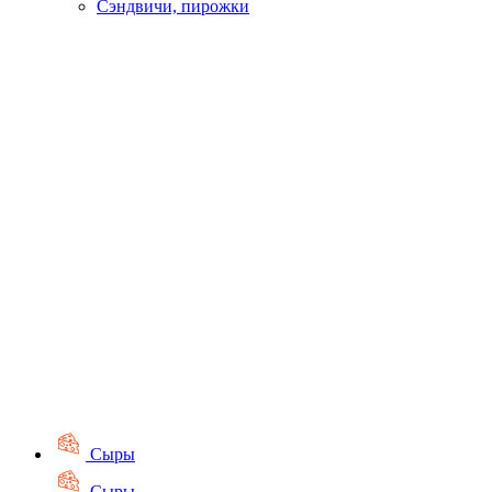
Сэндвичи, пирожки
Сыры
Сыры