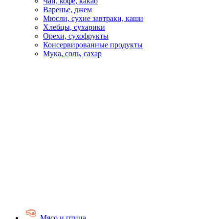
Чай, кофе, какао
Варенье, джем
Мюсли, сухие завтраки, каши
Хлебцы, сухарики
Орехи, сухофрукты
Консервированные продукты
Мука, соль, сахар
Мясо и птица