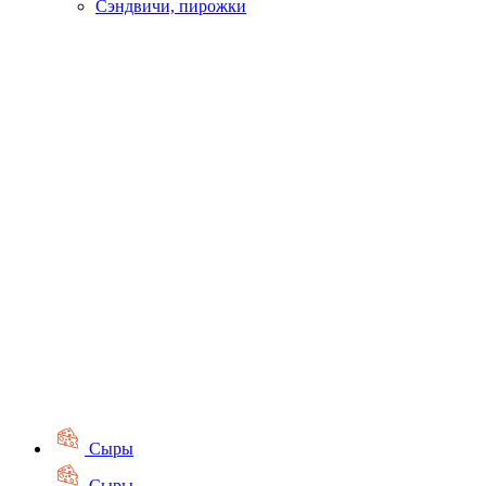
Сэндвичи, пирожки
Сыры
Сыры