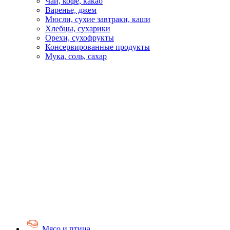
Чай, кофе, какао
Варенье, джем
Мюсли, сухие завтраки, каши
Хлебцы, сухарики
Орехи, сухофрукты
Консервированные продукты
Мука, соль, сахар
Мясо и птица