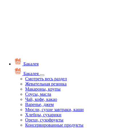
Бакалея
Бакалея
Смотреть весь раздел
Жевательная резинка
Макароны, крупы
Соусы, масла
Чай, кофе, какао
Варенье, джем
Мюсли, сухие завтраки, каши
Хлебцы, сухарики
Орехи, сухофрукты
Консервированные продукты