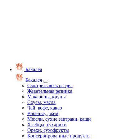
Бакалея
Бакалея
Смотреть весь раздел
Жевательная резинка
Макароны, крупы
Соусы, масла
Чай, кофе, какао
Варенье, джем
Мюсли, сухие завтраки, каши
Хлебцы, сухарики
Орехи, сухофрукты
Консервированные продукты