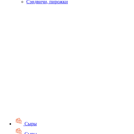
Сэндвичи, пирожки
Сыры
Сыры