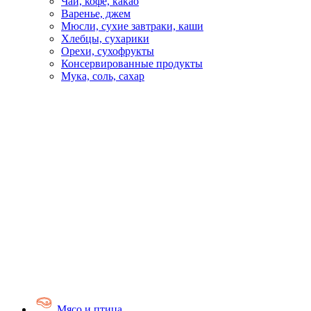
Чай, кофе, какао
Варенье, джем
Мюсли, сухие завтраки, каши
Хлебцы, сухарики
Орехи, сухофрукты
Консервированные продукты
Мука, соль, сахар
Мясо и птица