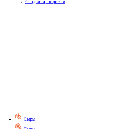
Сэндвичи, пирожки
Сыры
Сыры