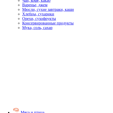
Чай, кофе, какао
Варенье, джем
Мюсли, сухие завтраки, каши
Хлебцы, сухарики
Орехи, сухофрукты
Консервированные продукты
Мука, соль, сахар
Мясо и птица