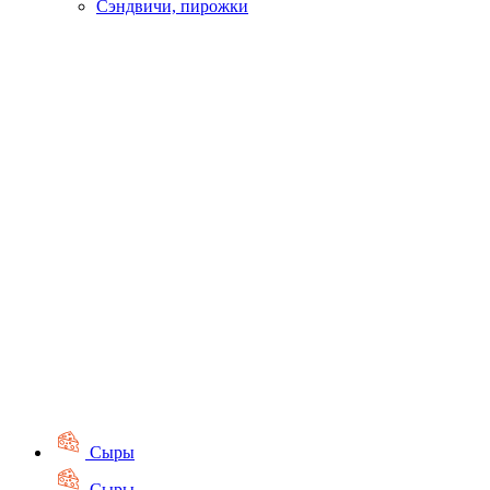
Сэндвичи, пирожки
Сыры
Сыры