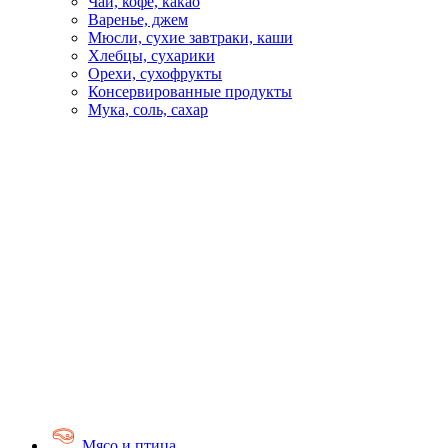
Чай, кофе, какао
Варенье, джем
Мюсли, сухие завтраки, каши
Хлебцы, сухарики
Орехи, сухофрукты
Консервированные продукты
Мука, соль, сахар
Мясо и птица