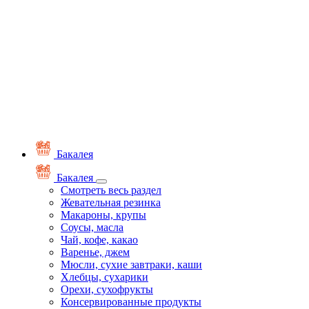
Бакалея
Бакалея
Смотреть весь раздел
Жевательная резинка
Макароны, крупы
Соусы, масла
Чай, кофе, какао
Варенье, джем
Мюсли, сухие завтраки, каши
Хлебцы, сухарики
Орехи, сухофрукты
Консервированные продукты