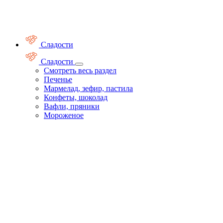
Сладости
Сладости
Смотреть весь раздел
Печенье
Мармелад, зефир, пастила
Конфеты, шоколад
Вафли, пряники
Мороженое