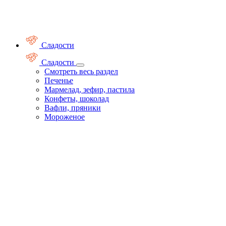
Сладости
Сладости
Смотреть весь раздел
Печенье
Мармелад, зефир, пастила
Конфеты, шоколад
Вафли, пряники
Мороженое