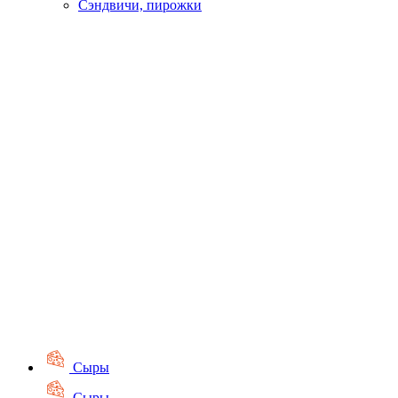
Сэндвичи, пирожки
Сыры
Сыры