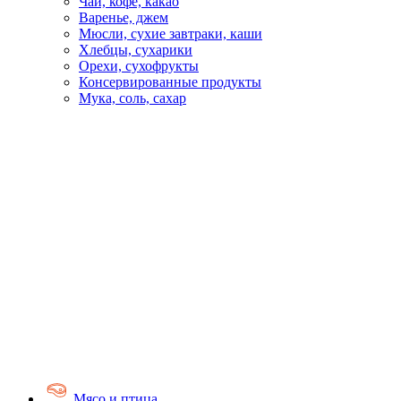
Чай, кофе, какао
Варенье, джем
Мюсли, сухие завтраки, каши
Хлебцы, сухарики
Орехи, сухофрукты
Консервированные продукты
Мука, соль, сахар
Мясо и птица