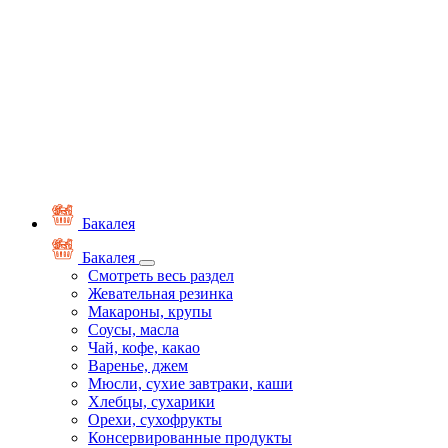
Бакалея
Бакалея
Смотреть весь раздел
Жевательная резинка
Макароны, крупы
Соусы, масла
Чай, кофе, какао
Варенье, джем
Мюсли, сухие завтраки, каши
Хлебцы, сухарики
Орехи, сухофрукты
Консервированные продукты