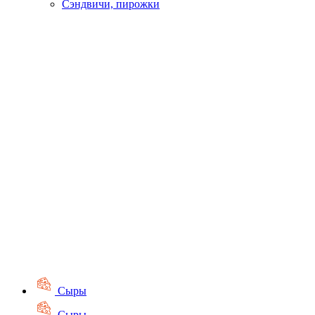
Сэндвичи, пирожки
Сыры
Сыры