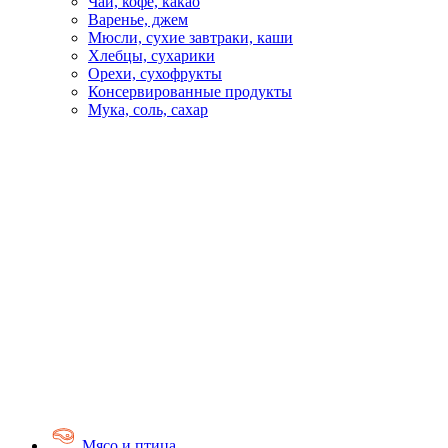
Чай, кофе, какао
Варенье, джем
Мюсли, сухие завтраки, каши
Хлебцы, сухарики
Орехи, сухофрукты
Консервированные продукты
Мука, соль, сахар
Мясо и птица