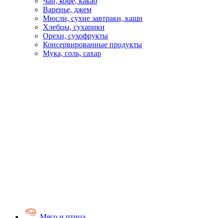
Чай, кофе, какао
Варенье, джем
Мюсли, сухие завтраки, каши
Хлебцы, сухарики
Орехи, сухофрукты
Консервированные продукты
Мука, соль, сахар
Мясо и птица