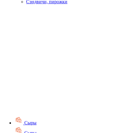
Сэндвичи, пирожки
Сыры
Сыры