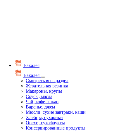
Бакалея
Бакалея
Смотреть весь раздел
Жевательная резинка
Макароны, крупы
Соусы, масла
Чай, кофе, какао
Варенье, джем
Мюсли, сухие завтраки, каши
Хлебцы, сухарики
Орехи, сухофрукты
Консервированные продукты