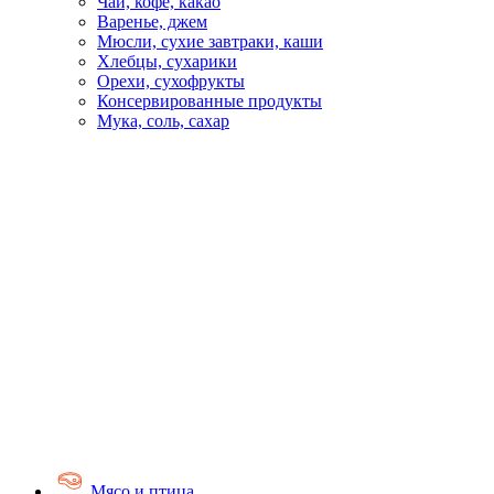
Чай, кофе, какао
Варенье, джем
Мюсли, сухие завтраки, каши
Хлебцы, сухарики
Орехи, сухофрукты
Консервированные продукты
Мука, соль, сахар
Мясо и птица