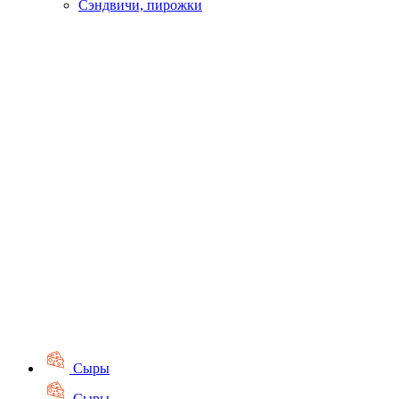
Сэндвичи, пирожки
Сыры
Сыры