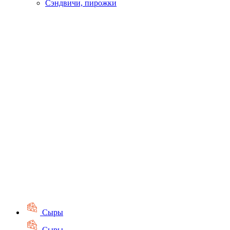
Сэндвичи, пирожки
Сыры
Сыры