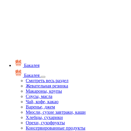
Бакалея
Бакалея
Смотреть весь раздел
Жевательная резинка
Макароны, крупы
Соусы, масла
Чай, кофе, какао
Варенье, джем
Мюсли, сухие завтраки, каши
Хлебцы, сухарики
Орехи, сухофрукты
Консервированные продукты