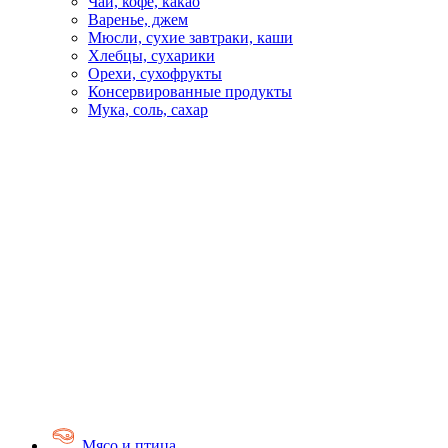
Чай, кофе, какао
Варенье, джем
Мюсли, сухие завтраки, каши
Хлебцы, сухарики
Орехи, сухофрукты
Консервированные продукты
Мука, соль, сахар
Мясо и птица