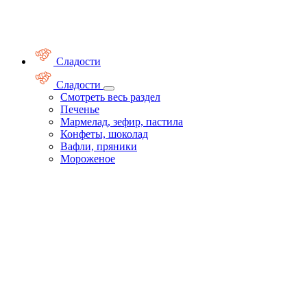
Сладости
Сладости
Смотреть весь раздел
Печенье
Мармелад, зефир, пастила
Конфеты, шоколад
Вафли, пряники
Мороженое