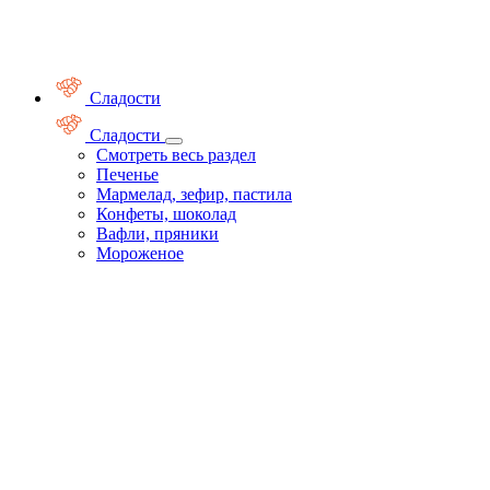
Сладости
Сладости
Смотреть весь раздел
Печенье
Мармелад, зефир, пастила
Конфеты, шоколад
Вафли, пряники
Мороженое