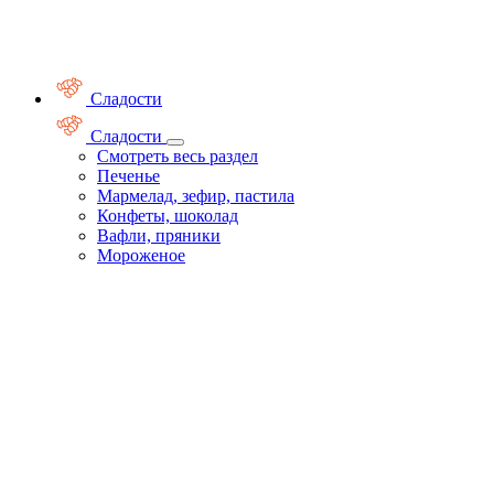
Сладости
Сладости
Смотреть весь раздел
Печенье
Мармелад, зефир, пастила
Конфеты, шоколад
Вафли, пряники
Мороженое