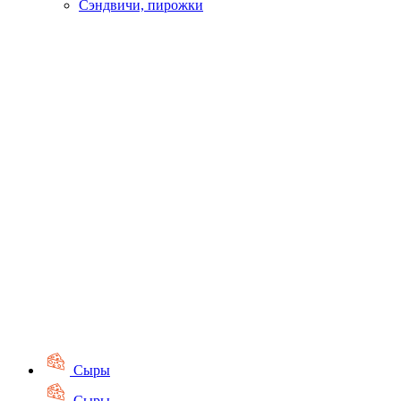
Сэндвичи, пирожки
Сыры
Сыры