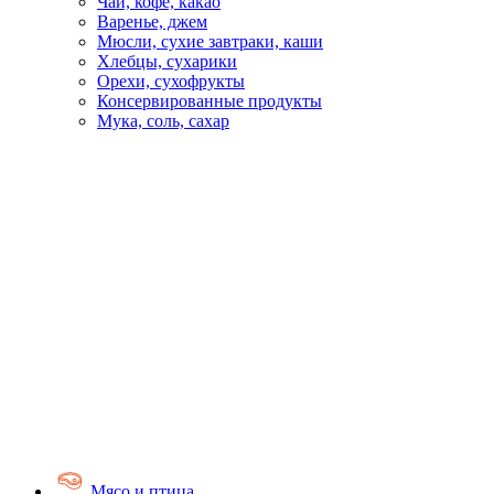
Чай, кофе, какао
Варенье, джем
Мюсли, сухие завтраки, каши
Хлебцы, сухарики
Орехи, сухофрукты
Консервированные продукты
Мука, соль, сахар
Мясо и птица