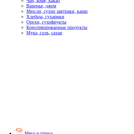
Чай, кофе, какао
Варенье, джем
Мюсли, сухие завтраки, каши
Хлебцы, сухарики
Орехи, сухофрукты
Консервированные продукты
Мука, соль, сахар
Мясо и птица