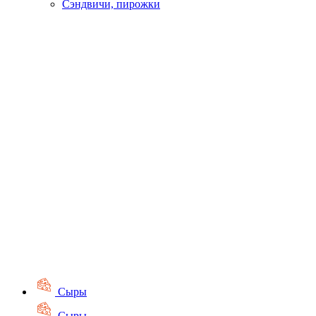
Сэндвичи, пирожки
Сыры
Сыры