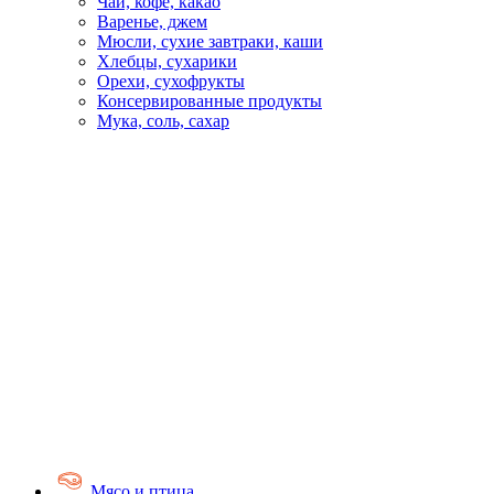
Чай, кофе, какао
Варенье, джем
Мюсли, сухие завтраки, каши
Хлебцы, сухарики
Орехи, сухофрукты
Консервированные продукты
Мука, соль, сахар
Мясо и птица