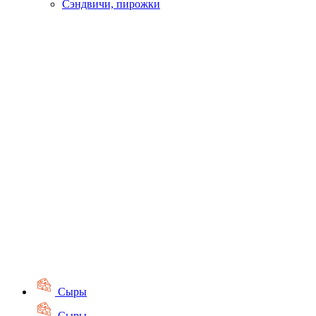
Сэндвичи, пирожки
Сыры
Сыры