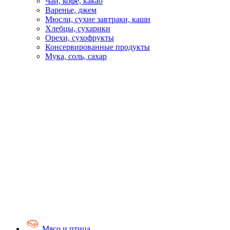
Чай, кофе, какао
Варенье, джем
Мюсли, сухие завтраки, каши
Хлебцы, сухарики
Орехи, сухофрукты
Консервированные продукты
Мука, соль, сахар
Мясо и птица