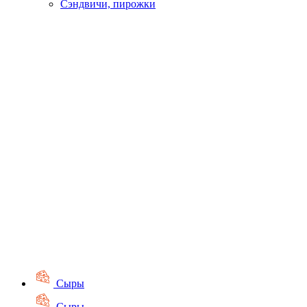
Сэндвичи, пирожки
Сыры
Сыры