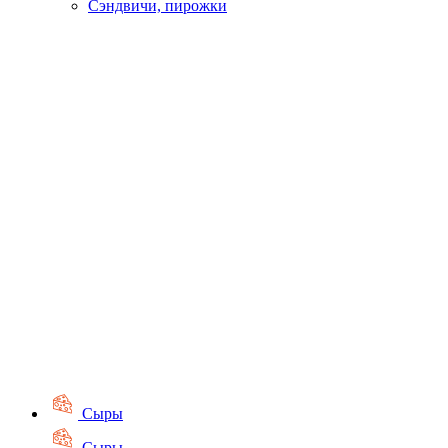
Сэндвичи, пирожки
Сыры
Сыры