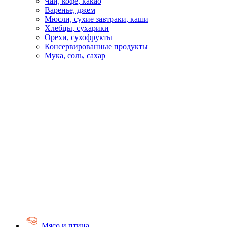
Чай, кофе, какао
Варенье, джем
Мюсли, сухие завтраки, каши
Хлебцы, сухарики
Орехи, сухофрукты
Консервированные продукты
Мука, соль, сахар
Мясо и птица