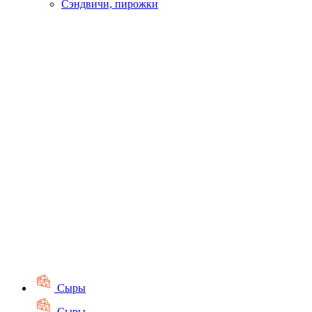
Сэндвичи, пирожки
Сыры
Сыры