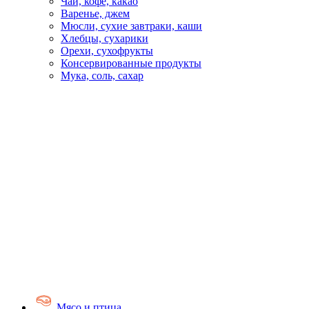
Чай, кофе, какао
Варенье, джем
Мюсли, сухие завтраки, каши
Хлебцы, сухарики
Орехи, сухофрукты
Консервированные продукты
Мука, соль, сахар
Мясо и птица